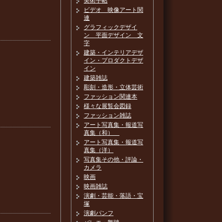
美術手帖
ビデオ 映像アート関
連
グラフィックデザイ
ン 平面デザイン 文
字
建築・インテリアデザ
イン・プロダクトデザ
イン
建築雑誌
彫刻・造形・立体芸術
ファッション関連本
様々な展覧会図録
ファッション雑誌
アート写真集・報道写
真集（和）
アート写真集・報道写
真集（洋）
写真集その他・評論・
カメラ
映画
映画雑誌
演劇・芸能・落語・宝
塚
演劇パンフ