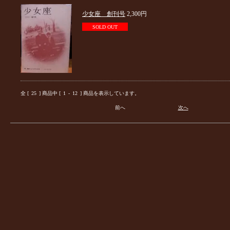
少女座 創刊号
2,300円
SOLD OUT
全 [
25
] 商品中 [
1
-
12
] 商品を表示しています。
前へ
次へ