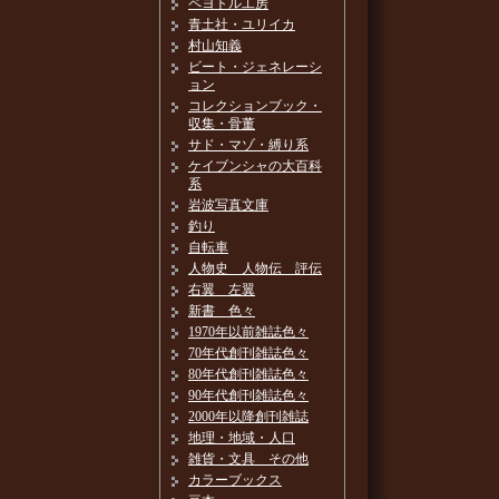
ペヨトル工房
青土社・ユリイカ
村山知義
ビート・ジェネレーシ
ョン
コレクションブック・
収集・骨董
サド・マゾ・縛り系
ケイブンシャの大百科
系
岩波写真文庫
釣り
自転車
人物史 人物伝 評伝
右翼 左翼
新書 色々
1970年以前雑誌色々
70年代創刊雑誌色々
80年代創刊雑誌色々
90年代創刊雑誌色々
2000年以降創刊雑誌
地理・地域・人口
雑貨・文具 その他
カラーブックス