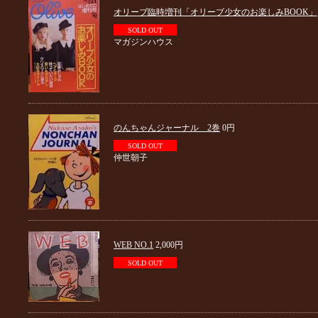
オリーブ臨時増刊「オリーブ少女のお楽しみBOOK」
SOLD OUT
マガジンハウス
のんちゃんジャーナル 2巻
0円
SOLD OUT
仲世朝子
WEB NO.1
2,000円
SOLD OUT