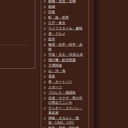
動物・昆虫・生物
植物
恐竜
町・旅・世界
江戸・東京
ライフスタイル・趣味
酒・グルメ
医学
物理・化学・科学・自
然
宇宙・天文・SF的な本
飛行機・航空関連
万博関連
山・河・海
電車
車・オートバイ
スポーツ
プロレス・格闘技
任侠・ヤクザ・男の中
の男出てこいや
ヤンキー・スケバン・
暴走族
神秘・オカルト・呪
術・UMA・UFO