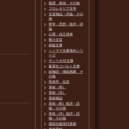
推理 探偵 その他
プロレタリア文学
文芸雑誌・評論・その
他
哲学・思想・批評・評
論
心理・自己啓発
夜の文芸
絶版文庫
ソノラマ文庫海外シリ
ーズ
サンリオSF文庫
集英社コバルト文庫
絵物語・挿絵画家 そ
の他
民俗学 伝説
美術（和）
美術（洋）
美術雑誌
美術（和）批評・読
物・その他
美術（洋）批評・読
物・その他
講談社版現代美術