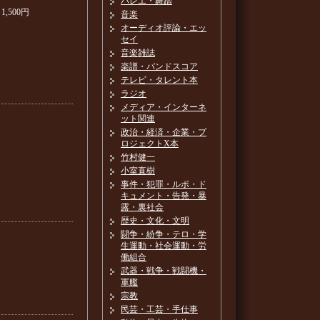
バレエ・舞踏
1,500円
音楽
オーディオ評論・エッ
セイ
音楽雑誌
楽譜・バンドスコア
テレビ・タレント本
ラジオ
メディア・インターネ
ット関連
政治・経済・企業・プ
ロジェクトX本
竹村健一
小室直樹
事件・犯罪・ルポ・ド
キュメント・告発・暴
露・裏社会
歴史・文化・文明
闘争・紛争・テロ・学
生運動・社会運動・労
働組合
武器・戦争・戦闘機・
軍艦
宗教
民芸・工芸・手仕事