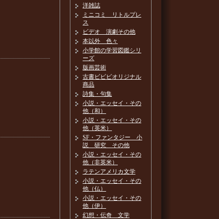
洋雑誌
ミニコミ リトルプレ
ス
ビデオ 演劇その他
本以外 色々
小学館の学習図鑑シリ
ーズ
版画芸術
古書ビビビオリジナル
商品
詩集・句集
小説・エッセイ・その
他（和）
小説・エッセイ・その
他（英米）
SF・ファンタジー 小
説 研究 その他
小説・エッセイ・その
他（非英米）
ラテンアメリカ文学
小説・エッセイ・その
他（仏）
小説・エッセイ・その
他（伊）
幻想・伝奇 文学