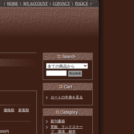
｜
HOME
｜
MY ACCOUNT
｜
CONTACT
｜
POLICY
｜
カートの中身を見る
価格順
新着順
新刊書籍
景観 ランドスケー
,000円
プ 環境 都市