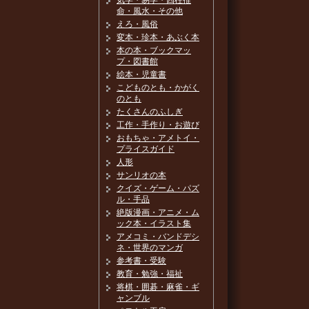
気学・易学・四柱推
命・風水・その他
えろ・風俗
変本・珍本・あぶく本
本の本・ブックマッ
プ・図書館
絵本・児童書
こどものとも・かがく
のとも
たくさんのふしぎ
工作・手作り・お遊び
おもちゃ・アメトイ・
プライスガイド
人形
サンリオの本
クイズ・ゲーム・パズ
ル・手品
絶版漫画・アニメ・ム
ック本・イラスト集
アメコミ・バンドデシ
ネ・世界のマンガ
参考書・受験
教育・勉強・福祉
将棋・囲碁・麻雀・ギ
ャンブル