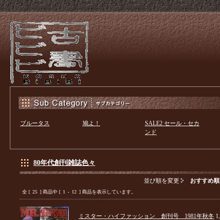
ブルータス
鳩よ！
SALE2 セール・セカ
ンド
80年代創刊雑誌色々
並び順を変更
おすすめ順
全 [
25
] 商品中 [
1
-
12
] 商品を表示しています。
ミスター・ハイファッション 創刊号 1981年秋冬
1