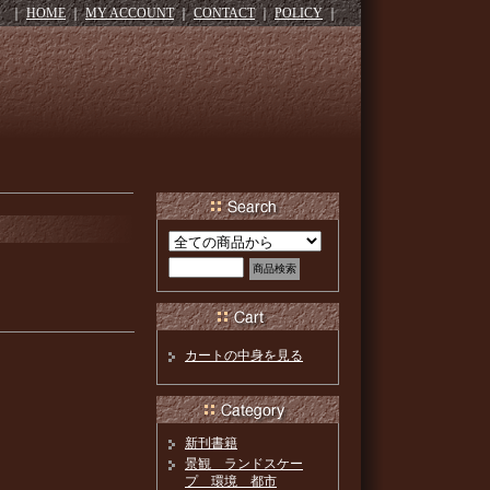
｜
HOME
｜
MY ACCOUNT
｜
CONTACT
｜
POLICY
｜
カートの中身を見る
新刊書籍
景観 ランドスケー
プ 環境 都市