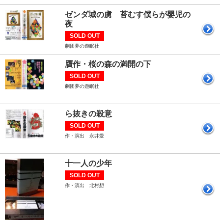
ゼンダ城の虜 苔むす僕らが嬰児の
夜
SOLD OUT
劇団夢の遊眠社
贋作・桜の森の満開の下
SOLD OUT
劇団夢の遊眠社
ら抜きの殺意
SOLD OUT
作・演出 永井愛
十一人の少年
SOLD OUT
作・演出 北村想