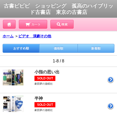
古書ビビビ ショッピング 孤高のハイブリッ
ド古書店 東京の古書店
カート
検索
ホーム
＞
ビデオ 演劇その他
おすすめ順
価格順
新着順
1-8 / 8
小指の思い出
SOLD OUT
劇団夢の遊眠社
半神
SOLD OUT
劇団夢の遊眠社