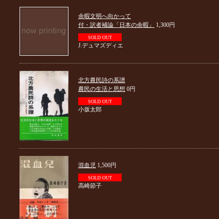
余暇文明へ向かって
付・訳者補論「日本の余暇」
1,300円
SOLD OUT
J.デュマズディエ
北方農民詩の系譜
農民の生活と思想
0円
SOLD OUT
小坂太郎
混血児
1,500円
SOLD OUT
高崎節子