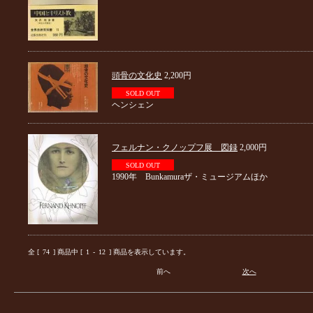
頭骨の文化史
2,200円
SOLD OUT
ヘンシェン
フェルナン・クノップフ展 図録
2,000円
SOLD OUT
1990年 Bunkamuraザ・ミュージアムほか
全 [
74
] 商品中 [
1
-
12
] 商品を表示しています。
前へ
次へ