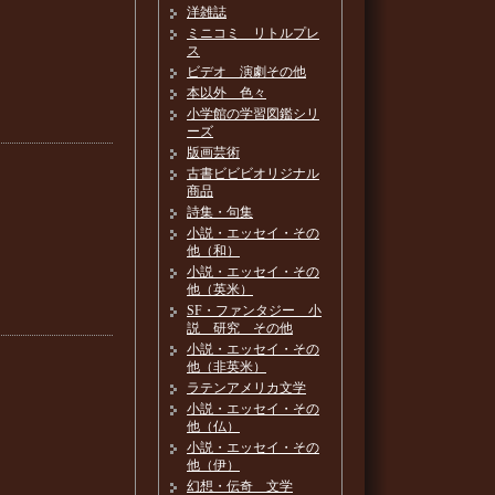
洋雑誌
ミニコミ リトルプレ
ス
ビデオ 演劇その他
本以外 色々
小学館の学習図鑑シリ
ーズ
版画芸術
古書ビビビオリジナル
商品
詩集・句集
小説・エッセイ・その
他（和）
小説・エッセイ・その
他（英米）
SF・ファンタジー 小
説 研究 その他
小説・エッセイ・その
他（非英米）
ラテンアメリカ文学
小説・エッセイ・その
他（仏）
小説・エッセイ・その
他（伊）
幻想・伝奇 文学