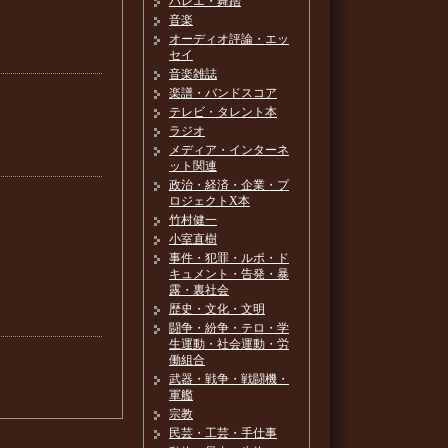
バレエ・舞踏
音楽
オーディオ評論・エッ
セイ
音楽雑誌
楽譜・バンドスコア
テレビ・タレント本
ラジオ
メディア・インターネ
ット関連
政治・経済・企業・プ
ロジェクトX本
竹村健一
小室直樹
事件・犯罪・ルポ・ド
キュメント・告発・暴
露・裏社会
歴史・文化・文明
闘争・紛争・テロ・学
生運動・社会運動・労
働組合
武器・戦争・戦闘機・
軍艦
宗教
民芸・工芸・手仕事