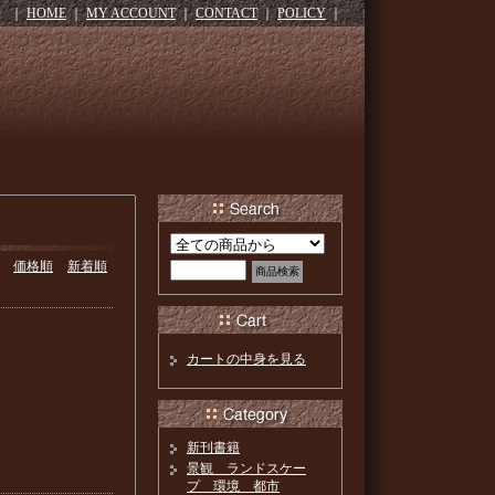
｜
HOME
｜
MY ACCOUNT
｜
CONTACT
｜
POLICY
｜
価格順
新着順
カートの中身を見る
新刊書籍
景観 ランドスケー
プ 環境 都市