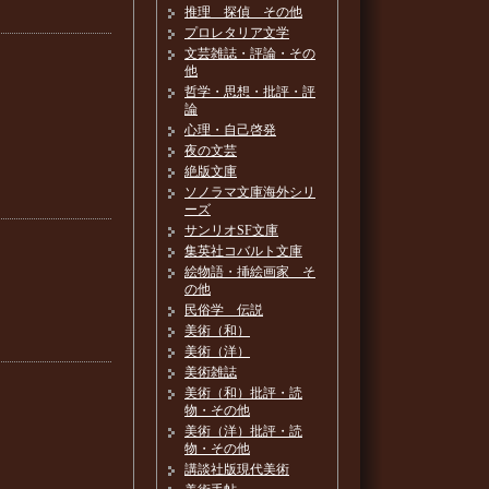
推理 探偵 その他
プロレタリア文学
文芸雑誌・評論・その
他
哲学・思想・批評・評
論
心理・自己啓発
夜の文芸
絶版文庫
ソノラマ文庫海外シリ
ーズ
サンリオSF文庫
集英社コバルト文庫
絵物語・挿絵画家 そ
の他
民俗学 伝説
美術（和）
美術（洋）
美術雑誌
美術（和）批評・読
物・その他
美術（洋）批評・読
物・その他
講談社版現代美術