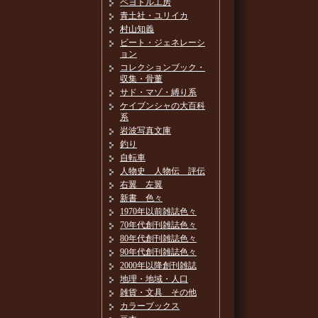
ペヨトル工房
青土社・ユリイカ
村山知義
ビート・ジェネレーシ
ョン
コレクションブック・
収集・骨董
サド・マゾ・縛り系
ケイブンシャの大百科
系
岩波写真文庫
釣り
自転車
人物史 人物伝 評伝
右翼 左翼
新書 色々
1970年以前雑誌色々
70年代創刊雑誌色々
80年代創刊雑誌色々
90年代創刊雑誌色々
2000年以降創刊雑誌
地理・地域・人口
雑貨・文具 その他
カラーブックス