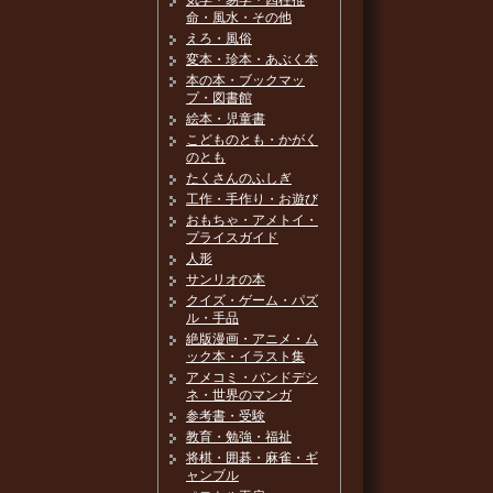
気学・易学・四柱推
命・風水・その他
えろ・風俗
変本・珍本・あぶく本
本の本・ブックマッ
プ・図書館
絵本・児童書
こどものとも・かがく
のとも
たくさんのふしぎ
工作・手作り・お遊び
おもちゃ・アメトイ・
プライスガイド
人形
サンリオの本
クイズ・ゲーム・パズ
ル・手品
絶版漫画・アニメ・ム
ック本・イラスト集
アメコミ・バンドデシ
ネ・世界のマンガ
参考書・受験
教育・勉強・福祉
将棋・囲碁・麻雀・ギ
ャンブル