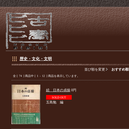
歴史・文化・文明
並び順を変更
おすすめ順
全 [
74
] 商品中 [
1
-
12
] 商品を表示しています。
続 日本の貞操
0円
SOLD OUT
五島勉 編