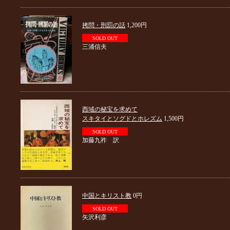
拷問・刑罰の話
1,200円
SOLD OUT
三浦信夫
西域の秘宝を求めて
スキタイとソグドとホレズム
1,500円
SOLD OUT
加藤九祚 訳
中国とキリスト教
0円
SOLD OUT
矢沢利彦