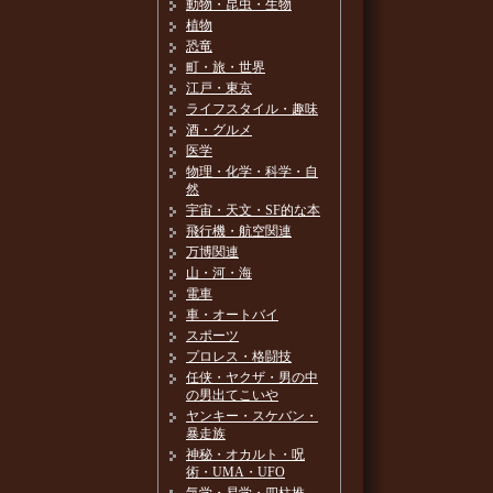
動物・昆虫・生物
植物
恐竜
町・旅・世界
江戸・東京
ライフスタイル・趣味
酒・グルメ
医学
物理・化学・科学・自
然
宇宙・天文・SF的な本
飛行機・航空関連
万博関連
山・河・海
電車
車・オートバイ
スポーツ
プロレス・格闘技
任侠・ヤクザ・男の中
の男出てこいや
ヤンキー・スケバン・
暴走族
神秘・オカルト・呪
術・UMA・UFO