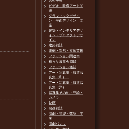
美術手帖
ビデオ 映像アート関
連
グラフィックデザイ
ン 平面デザイン 文
字
建築・インテリアデザ
イン・プロダクトデザ
イン
建築雑誌
彫刻・造形・立体芸術
ファッション関連本
様々な展覧会図録
ファッション雑誌
アート写真集・報道写
真集（和）
アート写真集・報道写
真集（洋）
写真集その他・評論・
カメラ
映画
映画雑誌
演劇・芸能・落語・宝
塚
演劇パンフ