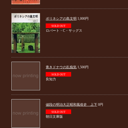
ポリネシアの島文明
1,000円
SOLD OUT
ロバート・C・サッグス
青きドナウの乱痴気
1,500円
SOLD OUT
良知力
値段の明治大正昭和風俗史 上下
0円
SOLD OUT
朝日文庫版