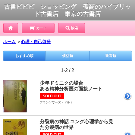
古書ビビビ ショッピング 孤高のハイブリッ
ド古書店 東京の古書店
カート
検索
ホーム
＞
心理・自己啓発
おすすめ順
価格順
新着順
1-2 / 2
少年ドミニクの場合
ある精神分析医の面接ノート
SOLD OUT
フランソワーズ・ドルト
分裂病の神話 ユング心理学から見
た分裂病の世界
SOLD OUT