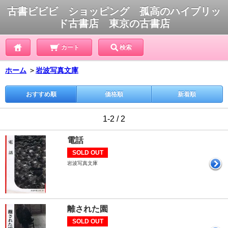
古書ビビビ ショッピング 孤高のハイブリッ
ド古書店 東京の古書店
カート
検索
ホーム
＞
岩波写真文庫
おすすめ順
価格順
新着順
1-2 / 2
電話
SOLD OUT
岩波写真文庫
離された園
SOLD OUT