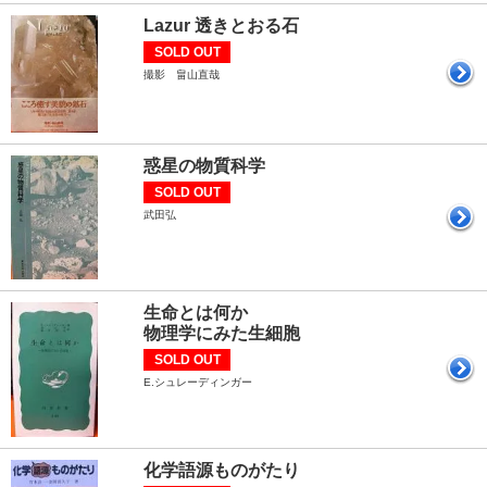
Lazur 透きとおる石
SOLD OUT
撮影 畠山直哉
惑星の物質科学
SOLD OUT
武田弘
生命とは何か
物理学にみた生細胞
SOLD OUT
E.シュレーディンガー
化学語源ものがたり