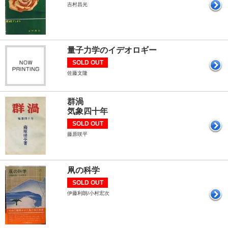
吉村昌光
量子力学のイデオロギー
SOLD OUT
佐藤文隆
群渦
気象四十年
SOLD OUT
藤原咲平
凧の科学
SOLD OUT
伊藤利朗/小村宏次