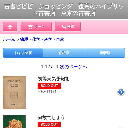
古書ビビビ ショッピング 孤高のハイブリッ
ド古書店 東京の古書店
カート
検索
ホーム
＞
物理・化学・科学・自然
おすすめ順
価格順
新着順
1-12 / 14
次のページへ
初等天気予報術
SOLD OUT
中村左衛門太郎
何故でしょう
SOLD OUT