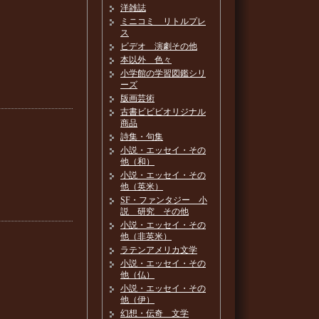
洋雑誌
ミニコミ リトルプレ
ス
ビデオ 演劇その他
本以外 色々
小学館の学習図鑑シリ
ーズ
版画芸術
古書ビビビオリジナル
商品
詩集・句集
小説・エッセイ・その
他（和）
小説・エッセイ・その
他（英米）
SF・ファンタジー 小
説 研究 その他
小説・エッセイ・その
他（非英米）
ラテンアメリカ文学
小説・エッセイ・その
他（仏）
小説・エッセイ・その
他（伊）
幻想・伝奇 文学