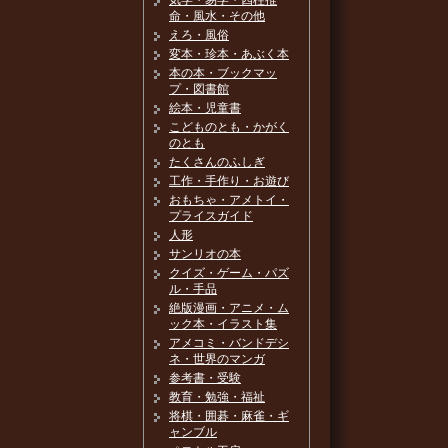
気学・易学・四柱推
命・風水・その他
えろ・風俗
変本・珍本・あぶく本
本の本・ブックマッ
プ・図書館
絵本・児童書
こどものとも・かがく
のとも
たくさんのふしぎ
工作・手作り・お遊び
おもちゃ・アメトイ・
プライスガイド
人形
サンリオの本
クイズ・ゲーム・パズ
ル・手品
絶版漫画・アニメ・ム
ック本・イラスト集
アメコミ・バンドデシ
ネ・世界のマンガ
参考書・受験
教育・勉強・福祉
将棋・囲碁・麻雀・ギ
ャンブル