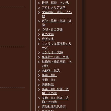
推理 探偵 その他
プロレタリア文学
文芸雑誌・評論・その
他
哲学・思想・批評・評
論
心理・自己啓発
夜の文芸
絶版文庫
ソノラマ文庫海外シリ
ーズ
サンリオSF文庫
集英社コバルト文庫
絵物語・挿絵画家 そ
の他
民俗学 伝説
美術（和）
美術（洋）
美術雑誌
美術（和）批評・読
物・その他
美術（洋）批評・読
物・その他
講談社版現代美術