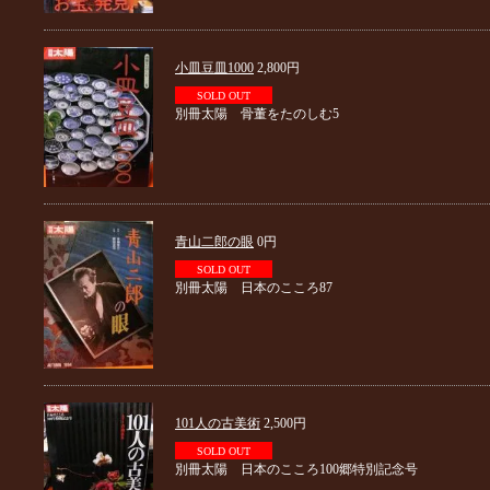
小皿豆皿1000
2,800円
SOLD OUT
別冊太陽 骨董をたのしむ5
青山二郎の眼
0円
SOLD OUT
別冊太陽 日本のこころ87
101人の古美術
2,500円
SOLD OUT
別冊太陽 日本のこころ100郷特別記念号