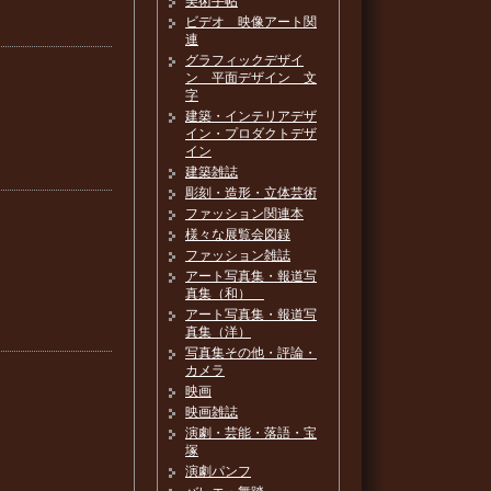
美術手帖
ビデオ 映像アート関
連
グラフィックデザイ
ン 平面デザイン 文
字
建築・インテリアデザ
イン・プロダクトデザ
イン
建築雑誌
彫刻・造形・立体芸術
ファッション関連本
様々な展覧会図録
ファッション雑誌
アート写真集・報道写
真集（和）
アート写真集・報道写
真集（洋）
写真集その他・評論・
カメラ
映画
映画雑誌
演劇・芸能・落語・宝
塚
演劇パンフ