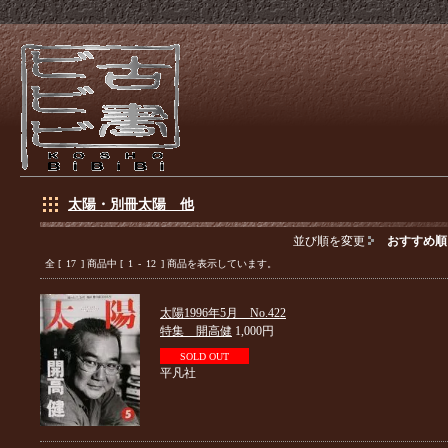
太陽・別冊太陽 他
並び順を変更
おすすめ順
全 [
17
] 商品中 [
1
-
12
] 商品を表示しています。
太陽1996年5月 No.422
特集 開高健
1,000円
SOLD OUT
平凡社