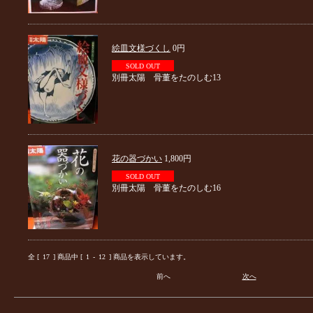
絵皿文様づくし
0円
SOLD OUT
別冊太陽 骨董をたのしむ13
花の器づかい
1,800円
SOLD OUT
別冊太陽 骨董をたのしむ16
全 [
17
] 商品中 [
1
-
12
] 商品を表示しています。
前へ
次へ