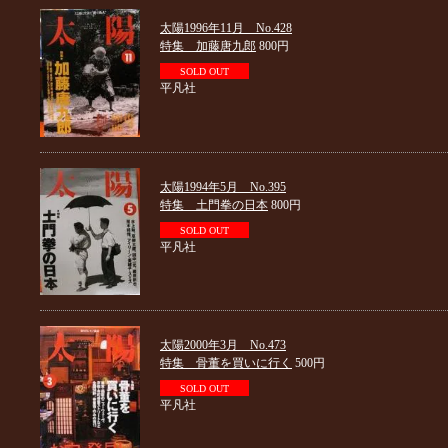
太陽1996年11月 No.428
特集 加藤唐九郎
800円
SOLD OUT
平凡社
太陽1994年5月 No.395
特集 土門拳の日本
800円
SOLD OUT
平凡社
太陽2000年3月 No.473
特集 骨董を買いに行く
500円
SOLD OUT
平凡社