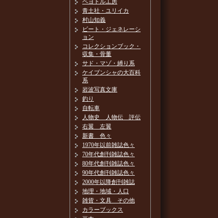
ペヨトル工房
青土社・ユリイカ
村山知義
ビート・ジェネレーシ
ョン
コレクションブック・
収集・骨董
サド・マゾ・縛り系
ケイブンシャの大百科
系
岩波写真文庫
釣り
自転車
人物史 人物伝 評伝
右翼 左翼
新書 色々
1970年以前雑誌色々
70年代創刊雑誌色々
80年代創刊雑誌色々
90年代創刊雑誌色々
2000年以降創刊雑誌
地理・地域・人口
雑貨・文具 その他
カラーブックス