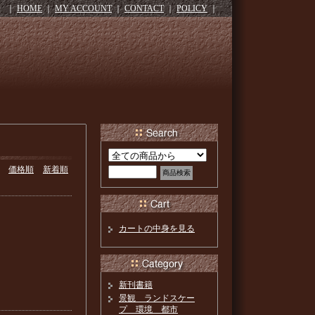
｜
HOME
｜
MY ACCOUNT
｜
CONTACT
｜
POLICY
｜
価格順
新着順
カートの中身を見る
新刊書籍
景観 ランドスケー
プ 環境 都市