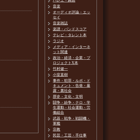
バレエ・舞踏
音楽
オーディオ評論・エッ
セイ
音楽雑誌
楽譜・バンドスコア
テレビ・タレント本
ラジオ
メディア・インターネ
ット関連
政治・経済・企業・プ
ロジェクトX本
竹村健一
小室直樹
事件・犯罪・ルポ・ド
キュメント・告発・暴
露・裏社会
歴史・文化・文明
闘争・紛争・テロ・学
生運動・社会運動・労
働組合
武器・戦争・戦闘機・
軍艦
宗教
民芸・工芸・手仕事