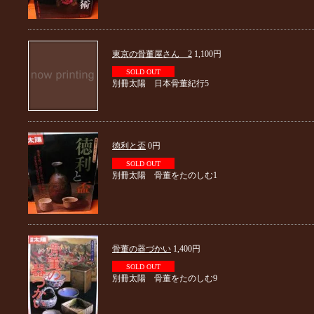
東京の骨董屋さん 2
1,100円
SOLD OUT
別冊太陽 日本骨董紀行5
徳利と盃
0円
SOLD OUT
別冊太陽 骨董をたのしむ1
骨董の器づかい
1,400円
SOLD OUT
別冊太陽 骨董をたのしむ9