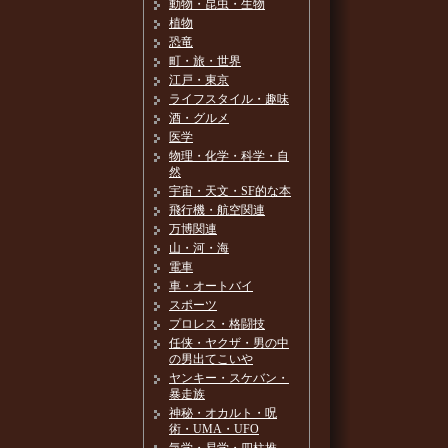
動物・昆虫・生物
植物
恐竜
町・旅・世界
江戸・東京
ライフスタイル・趣味
酒・グルメ
医学
物理・化学・科学・自
然
宇宙・天文・SF的な本
飛行機・航空関連
万博関連
山・河・海
電車
車・オートバイ
スポーツ
プロレス・格闘技
任侠・ヤクザ・男の中
の男出てこいや
ヤンキー・スケバン・
暴走族
神秘・オカルト・呪
術・UMA・UFO