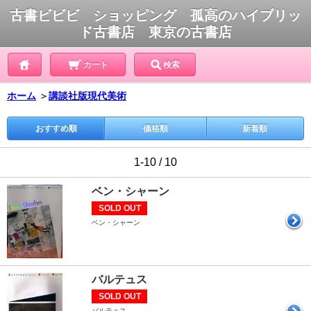
古書ビビビ ショッピング 孤高のハイブリッ
ド古書店 東京の古書店
カート
検索
ホーム
＞
講談社版現代美術
おすすめ順
価格順
新着順
1-10 / 10
ベン・シャーン
SOLD OUT
ベン・シャーン
バルテュス
SOLD OUT
バルテュス