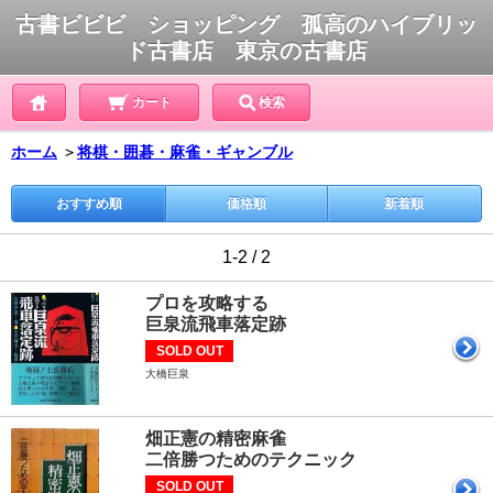
古書ビビビ ショッピング 孤高のハイブリッ
ド古書店 東京の古書店
カート
検索
ホーム
＞
将棋・囲碁・麻雀・ギャンブル
おすすめ順
価格順
新着順
1-2 / 2
プロを攻略する
巨泉流飛車落定跡
SOLD OUT
大橋巨泉
畑正憲の精密麻雀
二倍勝つためのテクニック
SOLD OUT