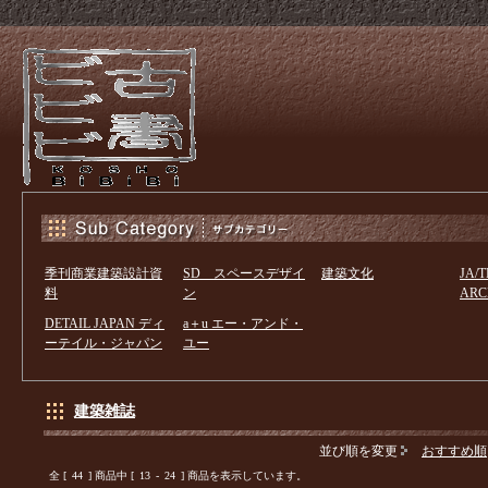
季刊商業建築設計資
SD スペースデザイ
建築文化
JA/
料
ン
ARC
DETAIL JAPAN ディ
a＋u エー・アンド・
ーテイル・ジャパン
ユー
建築雑誌
並び順を変更
おすすめ順
全 [
44
] 商品中 [
13
-
24
] 商品を表示しています。