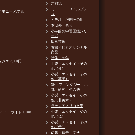
洋雑誌
ミニコミ リトルプレ
イモニーノ/アル
ス
ビデオ 演劇その他
本以外 色々
小学館の学習図鑑シリ
ーズ
版画芸術
古書ビビビオリジナル
商品
詩集・句集
ュジエ
2,500円
小説・エッセイ・その
他（和）
小説・エッセイ・その
他（英米）
SF・ファンタジー 小
説 研究 その他
小説・エッセイ・その
他（非英米）
ラテンアメリカ文学
小説・エッセイ・その
ロイド・ライト
1,200
他（仏）
小説・エッセイ・その
他（伊）
幻想・伝奇 文学