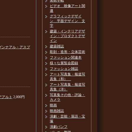
美術手帖
ビデオ 映像アート関
連
グラフィックデザイ
ン 平面デザイン 文
字
建築・インテリアデザ
イン・プロダクトデザ
イン
建築雑誌
グンナアル・アスプ
彫刻・造形・立体芸術
ファッション関連本
様々な展覧会図録
ファッション雑誌
アート写真集・報道写
真集（和）
アート写真集・報道写
真集（洋）
写真集その他・評論・
アアルト
2,000円
カメラ
映画
映画雑誌
演劇・芸能・落語・宝
塚
演劇パンフ