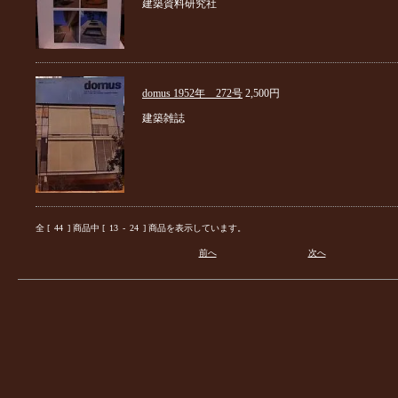
建築資料研究社
domus 1952年 272号
2,500円
建築雑誌
全 [
44
] 商品中 [
13
-
24
] 商品を表示しています。
前へ
次へ