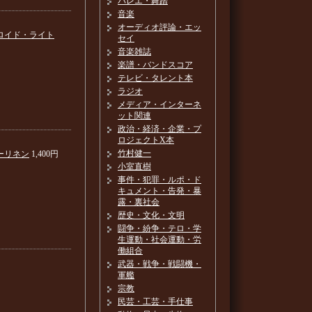
バレエ・舞踏
音楽
オーディオ評論・エッ
ロイド・ライト
セイ
音楽雑誌
楽譜・バンドスコア
テレビ・タレント本
ラジオ
メディア・インターネ
ット関連
政治・経済・企業・プ
ロジェクトX本
竹村健一
ーリネン
1,400円
小室直樹
事件・犯罪・ルポ・ド
キュメント・告発・暴
露・裏社会
歴史・文化・文明
闘争・紛争・テロ・学
生運動・社会運動・労
働組合
武器・戦争・戦闘機・
軍艦
宗教
民芸・工芸・手仕事