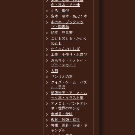
気学・易学・四柱推
命・風水・その他
えろ・風俗
変本・珍本・あぶく本
本の本・ブックマッ
プ・図書館
絵本・児童書
こどものとも・かがく
のとも
たくさんのふしぎ
工作・手作り・お遊び
おもちゃ・アメトイ・
プライスガイド
人形
サンリオの本
クイズ・ゲーム・パズ
ル・手品
絶版漫画・アニメ・ム
ック本・イラスト集
アメコミ・バンドデシ
ネ・世界のマンガ
参考書・受験
教育・勉強・福祉
将棋・囲碁・麻雀・ギ
ャンブル