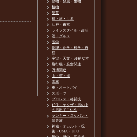
動物・昆虫・生物
植物
恐竜
町・旅・世界
江戸・東京
ライフスタイル・趣味
酒・グルメ
医学
物理・化学・科学・自
然
宇宙・天文・SF的な本
飛行機・航空関連
万博関連
山・河・海
電車
車・オートバイ
スポーツ
プロレス・格闘技
任侠・ヤクザ・男の中
の男出てこいや
ヤンキー・スケバン・
暴走族
神秘・オカルト・呪
術・UMA・UFO