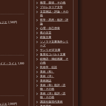
推理 探偵 その他
プロレタリア文学
文芸雑誌・評論・その
他
哲学・思想・批評・評
ュジエ
2,500円
論
心理・自己啓発
夜の文芸
絶版文庫
ソノラマ文庫海外シリ
ーズ
サンリオSF文庫
集英社コバルト文庫
絵物語・挿絵画家 そ
の他
ロイド・ライト
1,800
民俗学 伝説
美術（和）
美術（洋）
美術雑誌
美術（和）批評・読
物・その他
美術（洋）批評・読
物・その他
講談社版現代美術
ュジエ
2,000円