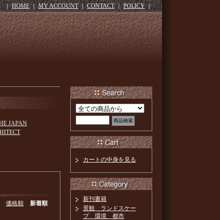
｜
HOME
｜
MY ACCOUNT
｜
CONTACT
｜
POLICY
｜
THE JAPAN
HITECT
カートの中身を見る
新刊書籍
価格順
新着順
景観 ランドスケー
プ 環境 都市