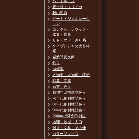
ペヨトル工房
青土社・ユリイカ
村山知義
ビート・ジェネレーシ
ョン
コレクションブック・
収集・骨董
サド・マゾ・縛り系
ケイブンシャの大百科
系
岩波写真文庫
釣り
自転車
人物史 人物伝 評伝
右翼 左翼
新書 色々
1970年以前雑誌色々
70年代創刊雑誌色々
80年代創刊雑誌色々
90年代創刊雑誌色々
2000年以降創刊雑誌
地理・地域・人口
雑貨・文具 その他
カラーブックス