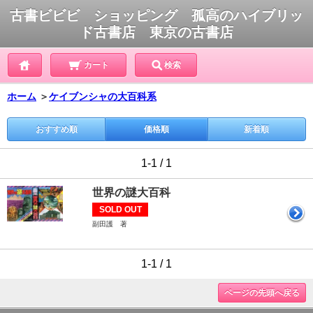
古書ビビビ ショッピング 孤高のハイブリッ
ド古書店 東京の古書店
カート
検索
ホーム
＞
ケイブンシャの大百科系
おすすめ順
価格順
新着順
1-1 / 1
世界の謎大百科
SOLD OUT
副田護 著
1-1 / 1
ページの先頭へ戻る