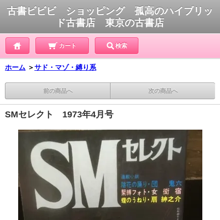
古書ビビビ ショッピング 孤高のハイブリッ
ド古書店 東京の古書店
カート
検索
ホーム
＞
サド・マゾ・縛り系
前の商品へ
次の商品へ
SMセレクト 1973年4月号