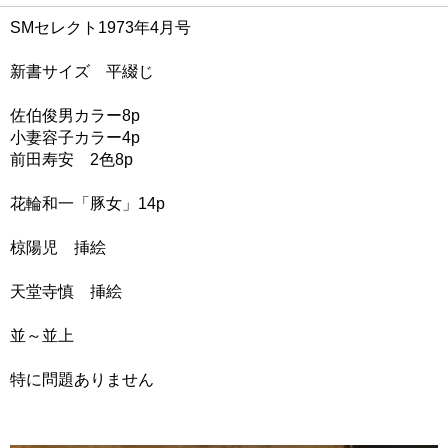
SMセレクト1973年4月号
新書サイズ 平綴じ
佐伯俊男カラー8p
小妻容子カラー4p
前田寿安 2色8p
花輪和一「豚女」14p
椋陽児 挿絵
天堂寺慎 挿絵
並～並上
特に問題ありません