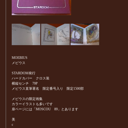
MOEBIUS
メビウス
STARDOM発行
ハードカバー クロス装
横縦センチ 79P
メビウス直筆署名 限定番号入り 限定1500部
メビウスの限定画集
カラーイラストも多いです
扉ページには「MOSCOU 89」とあります
美
c