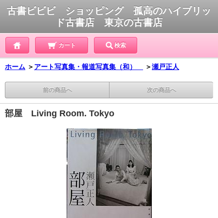
古書ビビビ ショッピング 孤高のハイブリッ
ド古書店 東京の古書店
カート
検索
ホーム
＞
アート写真集・報道写真集（和）
＞
瀬戸正人
前の商品へ
次の商品へ
部屋 Living Room. Tokyo