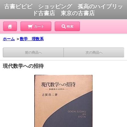
古書ビビビ ショッピング 孤高のハイブリッ
ド古書店 東京の古書店
カート
検索
ホーム
＞
数学 理数系
前の商品へ
次の商品へ
現代数学への招待