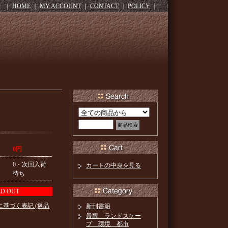
｜
HOME
｜
MY ACCOUNT
｜
CONTACT
｜
POLICY
｜
0円
0・次回入荷
カートの中身を見る
待ち
LD OUT
に基づく表記 (返品
新刊書籍
景観 ランドスケー
プ 環境 都市