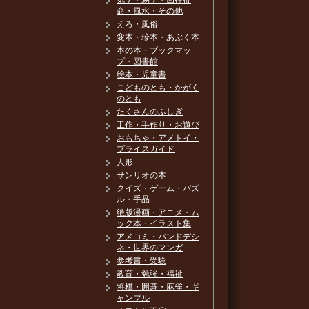
気学・易学・四柱推
命・風水・その他
えろ・風俗
変本・珍本・あぶく本
本の本・ブックマッ
プ・図書館
絵本・児童書
こどものとも・かがく
のとも
たくさんのふしぎ
工作・手作り・お遊び
おもちゃ・アメトイ・
プライスガイド
人形
サンリオの本
クイズ・ゲーム・パズ
ル・手品
絶版漫画・アニメ・ム
ック本・イラスト集
アメコミ・バンドデシ
ネ・世界のマンガ
参考書・受験
教育・勉強・福祉
将棋・囲碁・麻雀・ギ
ャンブル