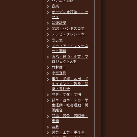
バレエ・舞踏
音楽
オーディオ評論・エッ
セイ
音楽雑誌
楽譜・バンドスコア
テレビ・タレント本
ラジオ
メディア・インターネ
ット関連
政治・経済・企業・プ
ロジェクトX本
竹村健一
小室直樹
事件・犯罪・ルポ・ド
キュメント・告発・暴
露・裏社会
歴史・文化・文明
闘争・紛争・テロ・学
生運動・社会運動・労
働組合
武器・戦争・戦闘機・
軍艦
宗教
民芸・工芸・手仕事