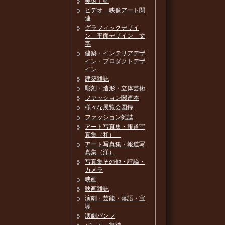
美術手帖
ビデオ 映像アート関
連
グラフィックデザイ
ン 平面デザイン 文
字
建築・インテリアデザ
イン・プロダクトデザ
イン
建築雑誌
彫刻・造形・立体芸術
ファッション関連本
様々な展覧会図録
ファッション雑誌
アート写真集・報道写
真集（和）
アート写真集・報道写
真集（洋）
写真集その他・評論・
カメラ
映画
映画雑誌
演劇・芸能・落語・宝
塚
演劇パンフ