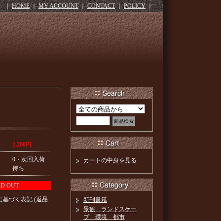
｜
HOME
｜
MY ACCOUNT
｜
CONTACT
｜
POLICY
｜
2,200円
0・次回入荷
カートの中身を見る
待ち
LD OUT
に基づく表記 (返品
新刊書籍
景観 ランドスケー
プ 環境 都市