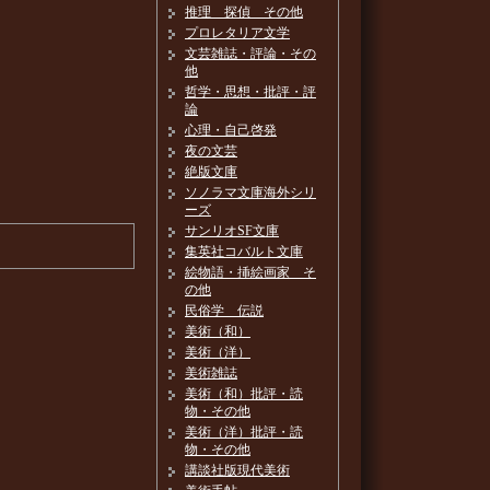
推理 探偵 その他
プロレタリア文学
文芸雑誌・評論・その
他
哲学・思想・批評・評
論
心理・自己啓発
夜の文芸
絶版文庫
ソノラマ文庫海外シリ
ーズ
サンリオSF文庫
集英社コバルト文庫
絵物語・挿絵画家 そ
の他
民俗学 伝説
美術（和）
美術（洋）
美術雑誌
美術（和）批評・読
物・その他
美術（洋）批評・読
物・その他
講談社版現代美術