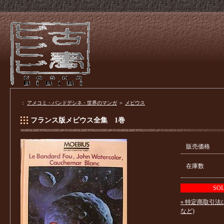
：
アメコミ・バンドデシネ・世界のマンガ
＞
メビウス
フランス版メビウス全集 1巻
販売価格
在庫数
SO
» 特定商取引法
など)