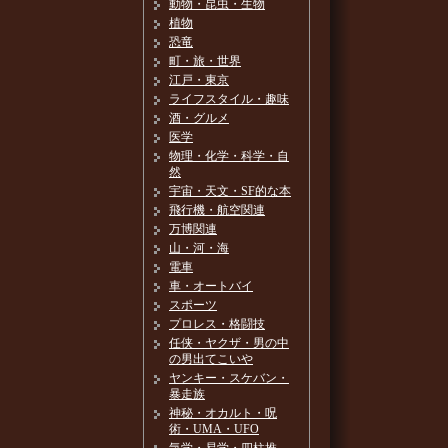
動物・昆虫・生物
植物
恐竜
町・旅・世界
江戸・東京
ライフスタイル・趣味
酒・グルメ
医学
物理・化学・科学・自
然
宇宙・天文・SF的な本
飛行機・航空関連
万博関連
山・河・海
電車
車・オートバイ
スポーツ
プロレス・格闘技
任侠・ヤクザ・男の中
の男出てこいや
ヤンキー・スケバン・
暴走族
神秘・オカルト・呪
術・UMA・UFO