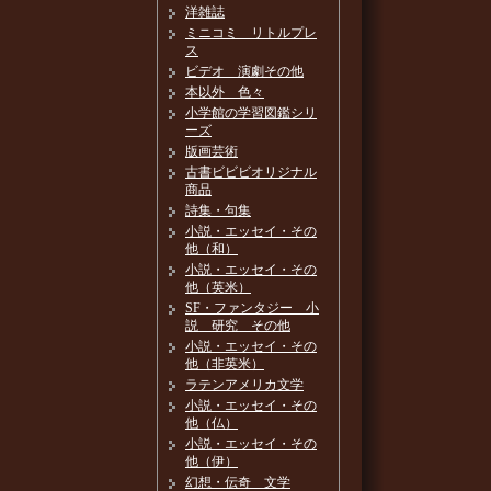
洋雑誌
ミニコミ リトルプレ
ス
ビデオ 演劇その他
本以外 色々
小学館の学習図鑑シリ
ーズ
版画芸術
古書ビビビオリジナル
商品
詩集・句集
小説・エッセイ・その
他（和）
小説・エッセイ・その
他（英米）
SF・ファンタジー 小
説 研究 その他
小説・エッセイ・その
他（非英米）
ラテンアメリカ文学
小説・エッセイ・その
他（仏）
小説・エッセイ・その
他（伊）
幻想・伝奇 文学