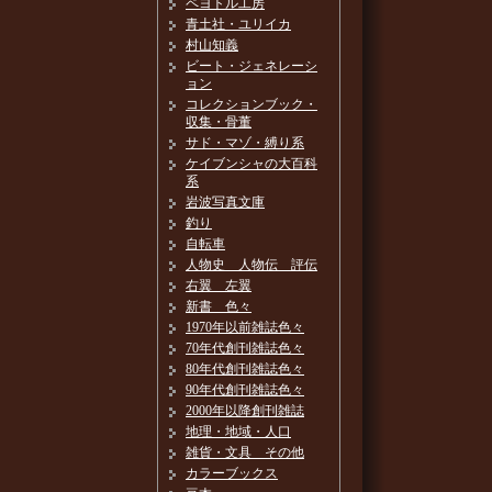
ペヨトル工房
青土社・ユリイカ
村山知義
ビート・ジェネレーシ
ョン
コレクションブック・
収集・骨董
サド・マゾ・縛り系
ケイブンシャの大百科
系
岩波写真文庫
釣り
自転車
人物史 人物伝 評伝
右翼 左翼
新書 色々
1970年以前雑誌色々
70年代創刊雑誌色々
80年代創刊雑誌色々
90年代創刊雑誌色々
2000年以降創刊雑誌
地理・地域・人口
雑貨・文具 その他
カラーブックス